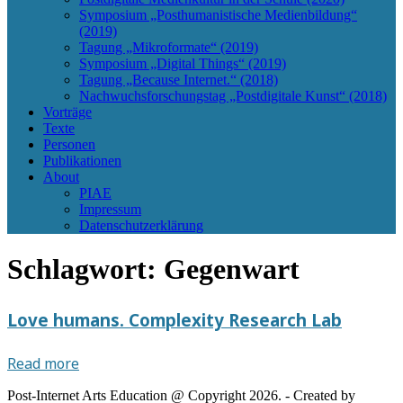
Symposium „Posthumanistische Medienbildung“
(2019)
Tagung „Mikroformate“ (2019)
Symposium „Digital Things“ (2019)
Tagung „Because Internet.“ (2018)
Nachwuchsforschungstag „Postdigitale Kunst“ (2018)
Vorträge
Texte
Personen
Publikationen
About
PIAE
Impressum
Datenschutzerklärung
Schlagwort:
Gegenwart
Love humans. Complexity Research Lab
Love
Read more
humans.
Post-Internet Arts Education @ Copyright 2026. - Created by
Complexity