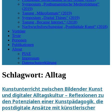
Symposium „Posthumanistische Medienbildung“
(2019)
Tagung „Mikroformate“ (2019)
Symposium „Digital Things“ (2019)
Tagung „Because Internet.“ (2018)
Nachwuchsforschungstag „Postdigitale Kunst“ (2018)
Vorträge
Texte
Personen
Publikationen
About
PIAE
Impressum
Datenschutzerklärung
Schlagwort:
Alltag
Kunstunterricht zwischen Bildender Kunst
und digitaler Alltagskultur – Reflexionen zu
den Potenzialen einer Kunstpädagogik, die
postdigitale Ansätze mit künstlerischer