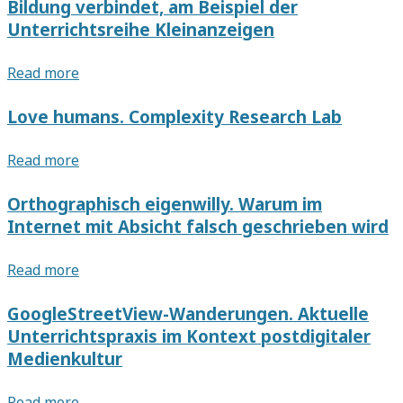
Bildung verbindet, am Beispiel der
Unterrichtsreihe Kleinanzeigen
Kunstunterricht
Read more
zwischen
Bildender
Love humans. Complexity Research Lab
Kunst
und
Love
Read more
digitaler
humans.
Alltagskultur
Complexity
Orthographisch eigenwilly. Warum im
–
Research
Internet mit Absicht falsch geschrieben wird
Reflexionen
Lab
zu
Orthographisch
Read more
den
eigenwilly.
Potenzialen
Warum
einer
GoogleStreetView-Wanderungen. Aktuelle
im
Kunstpädagogik,
Unterrichtspraxis im Kontext postdigitaler
Internet
die
Medienkultur
mit
postdigitale
Absicht
Ansätze
GoogleStreetView-
Read more