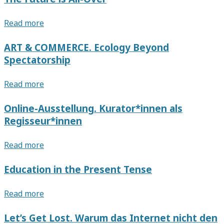
Digital
am
Mobile
Beispiel
Post-
Read more
Media
von
Digital,
in
Camille
Post-
ART & COMMERCE. Ecology Beyond
Queer/Feminist
Henrots
Internet
Spectatorship
Art
Arbeit
Art
„Grosse
and
Fatigue“
ART
Read more
Education
&
The
COMMERCE.
Online-Ausstellung. Kurator*innen als
Future
Ecology
Regisseur*innen
is
Beyond
All-
Spectatorship
Over
Online-
Read more
Ausstellung.
Kurator*innen
Education in the Present Tense
als
Regisseur*innen
Education
Read more
in
the
Let’s Get Lost. Warum das Internet nicht den