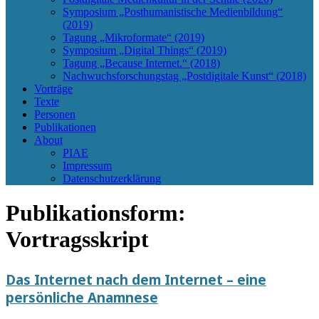
Symposium „Posthumanistische Medienbildung“
(2019)
Tagung „Mikroformate“ (2019)
Symposium „Digital Things“ (2019)
Tagung „Because Internet.“ (2018)
Nachwuchsforschungstag „Postdigitale Kunst“ (2018)
Vorträge
Texte
Personen
Publikationen
About
PIAE
Impressum
Datenschutzerklärung
Publikationsform:
Vortragsskript
Das Internet nach dem Internet – eine
persönliche Anamnese