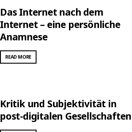
Das Internet nach dem
Internet – eine persönliche
Anamnese
DAS
READ MORE
INTERNET
NACH
DEM
INTERNET
–
Kritik und Subjektivität in
EINE
PERSÖNLICHE
post-digitalen Gesellschaften
ANAMNESE