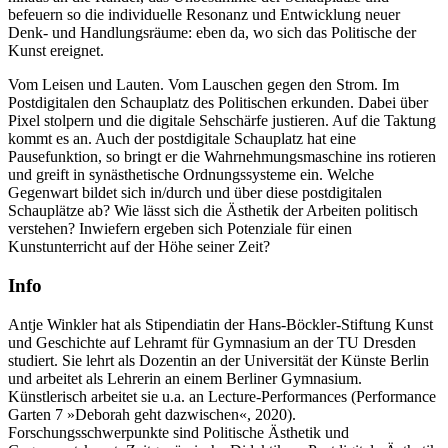
befeuern so die individuelle Resonanz und Entwicklung neuer
Denk- und Handlungsräume: eben da, wo sich das Politische der
Kunst ereignet.
Vom Leisen und Lauten. Vom Lauschen gegen den Strom. Im
Postdigitalen den Schauplatz des Politischen erkunden. Dabei über
Pixel stolpern und die digitale Sehschärfe justieren. Auf die Taktung
kommt es an. Auch der postdigitale Schauplatz hat eine
Pausefunktion, so bringt er die Wahrnehmungsmaschine ins rotieren
und greift in synästhetische Ordnungssysteme ein. Welche
Gegenwart bildet sich in/durch und über diese postdigitalen
Schauplätze ab? Wie lässt sich die Ästhetik der Arbeiten politisch
verstehen? Inwiefern ergeben sich Potenziale für einen
Kunstunterricht auf der Höhe seiner Zeit?
Info
Antje Winkler hat als Stipendiatin der Hans-Böckler-Stiftung Kunst
und Geschichte auf Lehramt für Gymnasium an der TU Dresden
studiert. Sie lehrt als Dozentin an der Universität der Künste Berlin
und arbeitet als Lehrerin an einem Berliner Gymnasium.
Künstlerisch arbeitet sie u.a. an Lecture-Performances (Performance
Garten 7 »Deborah geht dazwischen«, 2020).
Forschungsschwerpunkte sind Politische Ästhetik und