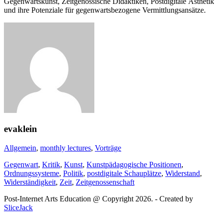
Gegenwartskunst, Zeitgenössische Didaktiken, Postdigitale Ästhetik
und ihre Potenziale für gegenwartsbezogene Vermittlungsansätze.
evaklein
Allgemein
,
monthly lectures
,
Vorträge
Gegenwart
,
Kritik
,
Kunst
,
Kunstpädagogische Positionen
,
Ordnungssysteme
,
Politik
,
postdigitale Schauplätze
,
Widerstand
,
Widerständigkeit
,
Zeit
,
Zeitgenossenschaft
Post-Internet Arts Education @ Copyright 2026. - Created by
SliceJack