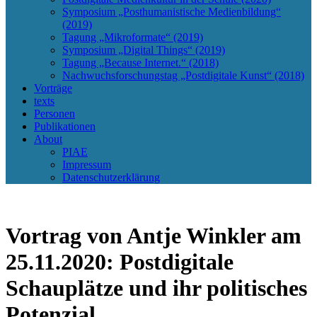
Symposium „Posthumanistische Medienbildung“
(2019)
Tagung „Mikroformate“ (2019)
Symposium „Digital Things“ (2019)
Tagung „Because Internet.“ (2018)
Nachwuchsforschungstag „Postdigitale Kunst“ (2018)
Vorträge
texts
Personen
Publikationen
About
PIAE
Impressum
Datenschutzerklärung
Vortrag von Antje Winkler am
25.11.2020: Postdigitale
Schauplätze und ihr politisches
Potenzial