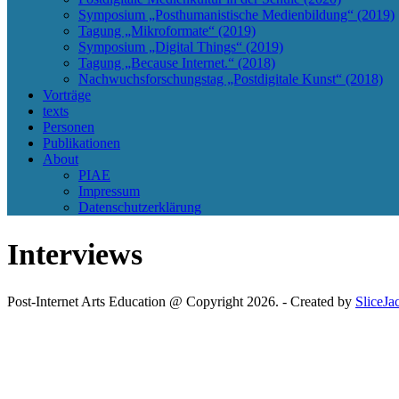
Symposium „Posthumanistische Medienbildung“ (2019)
Tagung „Mikroformate“ (2019)
Symposium „Digital Things“ (2019)
Tagung „Because Internet.“ (2018)
Nachwuchsforschungstag „Postdigitale Kunst“ (2018)
Vorträge
texts
Personen
Publikationen
About
PIAE
Impressum
Datenschutzerklärung
Interviews
Post-Internet Arts Education @ Copyright 2026. - Created by
SliceJa