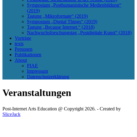
Symposium „Posthumanistische Medienbildung“
(2019)
Tagung „Mikroformate“ (2019)
Symposium „Digital Things“ (2019)
Tagung „Because Internet.“ (2018)
Nachwuchsforschungstag „Postdigitale Kunst“ (2018)
Vorträge
texts
Personen
Publikationen
About
PIAE
Impressum
Datenschutzerklärung
Veranstaltungen
Post-Internet Arts Education @ Copyright 2026. - Created by
SliceJack