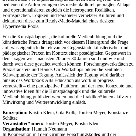
bedienen die Anforderungen des medienkulturell geprägten Alltags
und operationalisieren zugleich die heterogenen Realitäten,
Formsprachen, Logiken und Parameter vernetzter Kulturen und
deklarieren diese zum Ready-Made-Material eines riesigen
Hypermedia-Pools.
Für die Kunstpädagogik, die kulturelle Medienbildung und die
künstlerische Praxis drängt sich vor diesem Hintergrund die Frage
auf, was eigentlich die relevanten Gegenstände künstlerischer und
pädagogischer Praxen im Kontext einer postdigitalen Gegenwart in
den – sagen wir – nächsten 20 oder 30 Jahren sind und wie und
durch wen diese gestaltet werden können. Forschungswerkstätten zu
Praxistransfers und Hands-On-Workshops bilden die zentralen
Schwerpunkte der Tagung. Anlässlich der Tagung wird darüber
hinaus das Workbook Arts Education als work in progress
vorgestellt – eine partizipative Plattform, auf der neue Konzepte und
innovative Ideen für die Kunstpädagogik und die kulturelle
Medienbildung publiziert werden und die Praktiker*innen aktiv zur
Mitwirkung und Weiterentwicklung einlädt.
Konzeption:
Kristin Klein, Gila Kolb, Torsten Meyer, Konstanze
Schütze
Veranstalter*innen:
Torsten Meyer, Kristin Klein
Organisation:
Hannah Neumann
In Kooperation mit dem Grimme Forschungskolleg und der