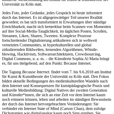
Universität zu Köln statt.
Jedes Foto, jeder Gedanke, jedes Gespräch ist heute informiert
durch das Internet. Es ist allgegenwärtiger Teil unserer Realität
geworden; es hat sich transformiert in Erwartungen über ständige
Erreichbarkeit, macht sich bemerkbar beim Scannen von Momenten
auf ihre Social-Media-Tauglichkeit, im täglichen Posten, Scrollen,
Streamen, Liken, Sharen, Tweeten. Komplexe Prozesse
fortschreitender Digitalisierung artikulieren sich in weltweit
vernetzten Communities, in hyperkulturellen und global
zirkulierenden Bildwelten, lernenden Algorithmen, Whistle-
blowing, Hacktivism, Softwarearchitekturen, Crowdsourcing,
Digital Commons, u. a. m. – die Künstlerin Sophia Al Maria bringt
es, für uns titelgebend, auf den Punkt: Because Internet.
Die Tagung
Because Internet.
findet vom 7. bis 9.6.2018 am Institut
für Kunst & Kunsttheorie der Universität zu Köln statt. Den Fokus
bilden aktuelle Bedingungen des medienkulturellen Wandels nach
dem Internet und Konsequenzen für kunstpädagogische Praxis und
kulturelle Medienbildung: Digital Natives der zweiten Generation
und Künstler*innen, die sich an eine Zeit vor dem Internet kaum
noch erinnern können, leben und arbeiten im ständigen Bewusstsein
der durch das Internet hervorgebrachten Veränderungen: Sie
verbindet ein Internet State of Mind (Carson Chan), dem zufolge
Dichotomien wie digital/analog kaum noch Sinn ergeben. Sie