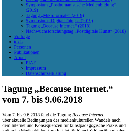
Symposium „Posthumanistische Medienbildung“
(2019)
Tagung „Mikroformate“ (2019)
Symposium „Digital Things“ (2019)
Tagung „Because Internet.“ (2018)
Nachwuchsforschungstag „Postdigitale Kunst“ (2018)
Vorträge
texts
Personen
Publikationen
About
PIAE
Impressum
Datenschutzerklärung
Tagung „Because Internet.“
vom 7. bis 9.06.2018
Vom 7. bis 9.6.2018 fand die Tagung
Because Internet.
über aktuelle Bedingungen des medienkulturellen Wandels nach
dem Internet und Konsequenzen für kunstpädagogische Praxis und
kulturelle Medienbildung am Institut für Kunst & Kunsttheorie der