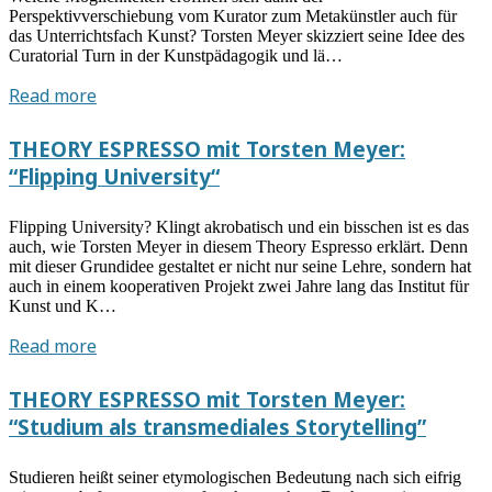
Perspektivverschiebung vom Kurator zum Metakünstler auch für
das Unterrichtsfach Kunst? Torsten Meyer skizziert seine Idee des
Curatorial Turn in der Kunstpädagogik und lä…
THEORY
Read more
ESPRESSO
mit
THEORY ESPRESSO mit Torsten Meyer:
Torsten
“Flipping University“
Meyer:
“Curatorial
Flipping University? Klingt akrobatisch und ein bisschen ist es das
Turn”
auch, wie Torsten Meyer in diesem Theory Espresso erklärt. Denn
mit dieser Grundidee gestaltet er nicht nur seine Lehre, sondern hat
auch in einem kooperativen Projekt zwei Jahre lang das Institut für
Kunst und K…
THEORY
Read more
ESPRESSO
mit
THEORY ESPRESSO mit Torsten Meyer:
Torsten
“Studium als transmediales Storytelling”
Meyer:
“Flipping
Studieren heißt seiner etymologischen Bedeutung nach sich eifrig
University“