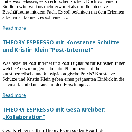
mit etwas befassen, es zu erforschen suchen. Doch von einem
Studium wird weitaus mehr erwartet als nur die intensive
Beschäftigung mit dem Fach. Es soll befähigen mit dem Erlernten
arbeiten zu können, es soll einen …
THEORY
Read more
ESPRESSO
mit
THEORY ESPRESSO mit Konstanze Schütze
Torsten
und Kristin Klein “Post-Internet”
Meyer:
“Studium
Was bedeutet Post-Internet und Post-Digitalität für Künstler_Innen,
als
welche Auswirkungen haben die Phänomene auf die
transmediales
kunsttheoretische und kunstpädagogische Praxis? Konstanze
Storytelling”
Schütze und Kristin Klein geben einen prägnanten Einblick in die
Thematik und damit auch in den Forschungs…
THEORY
Read more
ESPRESSO
mit
THEORY ESPRESSO mit Gesa Krebber:
Konstanze
„Kollaboration“
Schütze
und
Gesa Krebber stellt im Theory Espresso den Begriff der