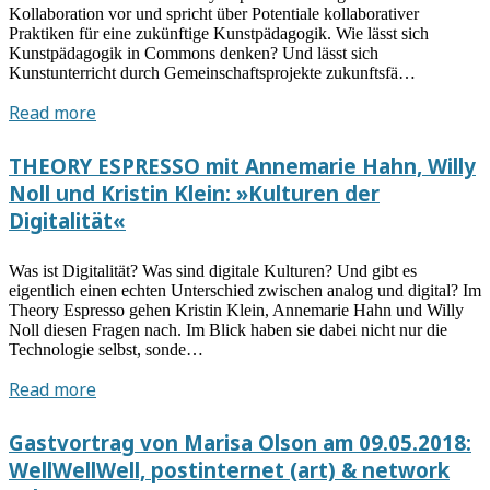
Kristin
Kollaboration vor und spricht über Potentiale kollaborativer
Klein
Praktiken für eine zukünftige Kunstpädagogik. Wie lässt sich
“Post-
Kunstpädagogik in Commons denken? Und lässt sich
Kunstunterricht durch Gemeinschaftsprojekte zukunftsfä…
Internet”
THEORY
Read more
ESPRESSO
mit
THEORY ESPRESSO mit Annemarie Hahn, Willy
Gesa
Noll und Kristin Klein: »Kulturen der
Krebber:
Digitalität«
„Kollaboration“
Was ist Digitalität? Was sind digitale Kulturen? Und gibt es
eigentlich einen echten Unterschied zwischen analog und digital? Im
Theory Espresso gehen Kristin Klein, Annemarie Hahn und Willy
Noll diesen Fragen nach. Im Blick haben sie dabei nicht nur die
Technologie selbst, sonde…
THEORY
Read more
ESPRESSO
mit
Gastvortrag von Marisa Olson am 09.05.2018:
Annemarie
WellWellWell, postinternet (art) & network
Hahn,