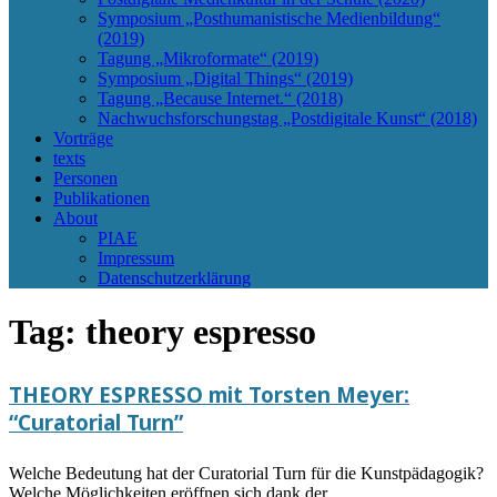
Symposium „Posthumanistische Medienbildung“
(2019)
Tagung „Mikroformate“ (2019)
Symposium „Digital Things“ (2019)
Tagung „Because Internet.“ (2018)
Nachwuchsforschungstag „Postdigitale Kunst“ (2018)
Vorträge
texts
Personen
Publikationen
About
PIAE
Impressum
Datenschutzerklärung
Tag:
theory espresso
THEORY ESPRESSO mit Torsten Meyer:
“Curatorial Turn”
Welche Bedeutung hat der Curatorial Turn für die Kunstpädagogik?
Welche Möglichkeiten eröffnen sich dank der