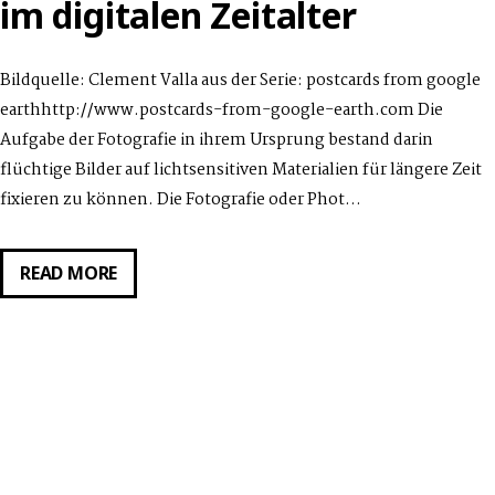
im digitalen Zeitalter
Bildquelle: Clement Valla aus der Serie: postcards from google
earthhttp://www.postcards-from-google-earth.com Die
Aufgabe der Fotografie in ihrem Ursprung bestand darin
flüchtige Bilder auf lichtsensitiven Materialien für längere Zeit
fixieren zu können. Die Fotografie oder Phot…
DIGITALER
READ MORE
RUNDGANG:
MATERIALITÄT
DER
FOTOGRAFIE
IM
DIGITALEN
ZEITALTER