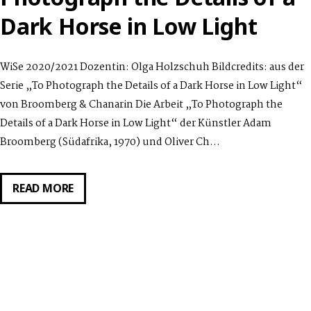
Dark Horse in Low Light
WiSe 2020/2021 Dozentin: Olga Holzschuh Bildcredits: aus der
Serie „To Photograph the Details of a Dark Horse in Low Light“
von Broomberg & Chanarin Die Arbeit „To Photograph the
Details of a Dark Horse in Low Light“ der Künstler Adam
Broomberg (Südafrika, 1970) und Oliver Ch…
DIGITALER
READ MORE
RUNDGANG:
TO
PHOTOGRAPH
THE
DETAILS
OF