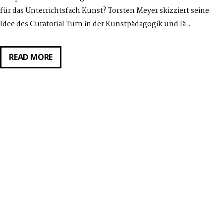
für das Unterrichtsfach Kunst? Torsten Meyer skizziert seine
Idee des Curatorial Turn in der Kunstpädagogik und lä…
THEORY
READ MORE
ESPRESSO
MIT
TORSTEN
MEYER:
“CURATORIAL
TURN”