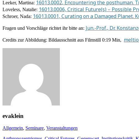
16013.0002, Encountering the posthuman. T
Leeker, Martina:
16013.0006, Critical Future(s) – Possible P
Loveless, Natalie:
16013.0001, Curating on a Damaged Planet. K
Schroer, Nada:
Jun.-Prof., Dr. Konstan
Fragen und Vorschläge richtet ihr bitte an:
meltio
Credits zur Abbildung: Bildausschnitt aus Filmstill 0:19 Min,
evaklein
Allgemein
,
Seminare
,
Veranstaltungen
Anthropozentrismus
,
Critical Futures
,
Gegenwart
,
Institutionskritik
,
K