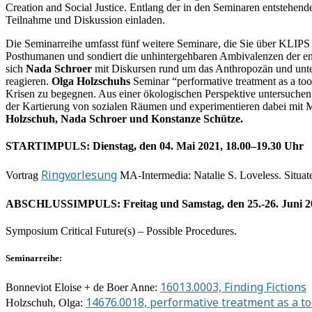
Creation and Social Justice. Entlang der in den Seminaren entsteh
Teilnahme und Diskussion einladen.
Die Seminarreihe umfasst fünf weitere Seminare, die Sie über KLIP
Posthumanen und sondiert die unhintergehbaren Ambivalenzen der ent
sich
Nada Schroer
mit Diskursen rund um das Anthropozän und unter
reagieren.
Olga Holzschuhs
Seminar “performative treatment as a too
Krisen zu begegnen. Aus einer ökologischen Perspektive untersuche
der Kartierung von sozialen Räumen und experimentieren dabei mit M
Holzschuh, Nada Schroer und Konstanze Schütze.
STARTIMPULS: Dienstag, den 04. Mai 2021, 18.00–19.30 Uhr
Ringvorlesung
Vortrag
MA-Intermedia: Natalie S. Loveless. Situate
ABSCHLUSSIMPULS: Freitag und Samstag, den 25.-26. Juni 20
Symposium Critical Future(s) – Possible Procedures.
Seminarreihe:
16013.0003, Finding Fictions
Bonneviot Eloise + de Boer Anne:
14676.0018, performative treatment as a to
Holzschuh, Olga: