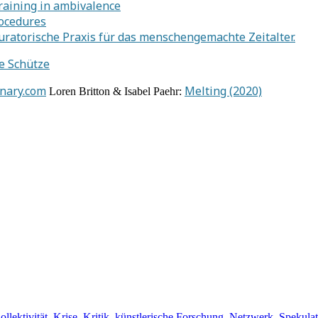
raining in ambivalence
rocedures
uratorische Praxis für das menschengemachte Zeitalter.
ze Schütze
nary.com
Melting (2020)
Loren Britton & Isabel Paehr:
ollektivität
,
Krise
,
Kritik
,
künstlerische Forschung
,
Netzwerk
,
Spekulat