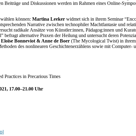
enden Beiträge und Diskussionen werden im Rahmen eines Online-Sympo
S wählen können:
Martina Leeker
widmet sich in ihrem Seminar “Enco
sprechenden Narrative zwischen technophiler Machtfantasie und relat
sucht radikale Ansätze von Künstler:innen, Pädagog:innen und Kurato
l” befragt alternative Praxen der Heilung und untersucht deren Potenz
n
Eloïse Bonneviot & Anne de Boer
(The Mycological Twist) in ihrem 
ethoden des nonlinearen Geschichtenerzählens sowie mit Computer- und
d Practices in Precarious Times
21, 17.00–21.00 Uhr
ol