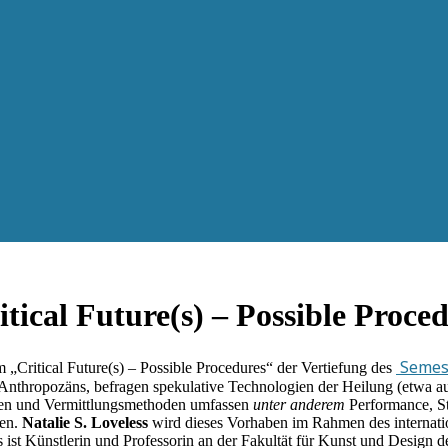
ical Future(s) – Possible Proce
Semes
Critical Future(s) – Possible Procedures“ der Vertiefung des
Anthropozäns, befragen spekulative Technologien der Heilung (etwa a
ken und Vermittlungsmethoden umfassen
unter anderem
Performance, Sto
nen.
Natalie S. Loveless
wird dieses Vorhaben im Rahmen des internatio
 ist Künstlerin und Professorin an der Fakultät für Kunst und Design 