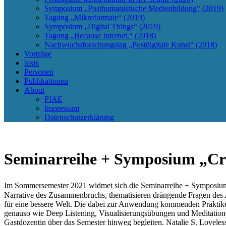
Symposium „Posthumanistische Medienbildung“ (2019)
Tagung „Mikroformate“ (2019)
Symposium „Digital Things“ (2019)
Tagung „Because Internet.“ (2018)
Nachwuchsforschungstag „Postdigitale Kunst“ (2018)
Vorträge
texts
Personen
Publikationen
About
PIAE
Impressum
Datenschutzerklärung
Seminarreihe + Symposium „Crit
Im Sommersemester 2021 widmet sich die Seminarreihe + Symposium „
Narrative des Zusammenbruchs, thematisieren drängende Fragen des 
für eine bessere Welt. Die dabei zur Anwendung kommenden Prakti
genauso wie Deep Listening, Visualisierungsübungen und Meditatio
Gastdozentin über das Semester hinweg begleiten. Natalie S. Loveless