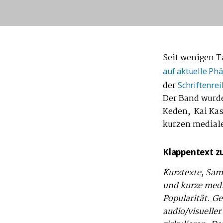
Seit wenigen 
auf aktuelle Ph
der
Schriftenre
Der Band wurde
Keden, Kai Ka
kurzen mediale
Klappentext z
Kurztexte, Sam
und kurze med
Popularität. G
audio/visuelle