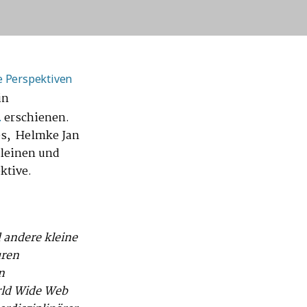
e Perspektiven
in
erschienen.
.
es, Helmke Jan
leinen und
ktive.
 andere kleine
uren
n
rld Wide Web