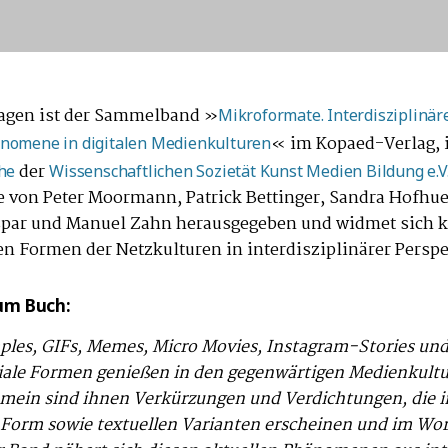
Tagen ist der Sammelband »
Mikroformate. Interdisziplinär
« im Kopaed-Verlag, 
änomene in digitalen Medienkulturen
der
ihe
Wissenschaftlichen Sozietät Kunst Medien Bildung e.V
 von Peter Moormann, Patrick Bettinger, Sandra Hofhu
spar und Manuel Zahn herausgegeben und widmet sich k
n Formen der Netzkulturen in interdisziplinärer Perspe
um Buch:
ples, GIFs, Memes, Micro Movies, Instagram-Stories und
iale Formen genießen in den gegenwärtigen Medienkult
emein sind ihnen Verkürzungen und Verdichtungen, die i
r Form sowie textuellen Varianten erscheinen und im Wo