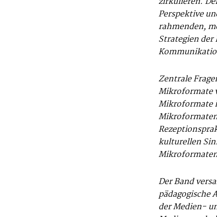
zirkulieren. D
Perspektive und
rahmenden, med
Strategien der
Kommunikation
Zentrale Frage
Mikroformate 
Mikroformate i
Mikroformaten 
Rezeptionsprak
kulturellen Si
Mikroformaten 
Der Band versa
pädagogische 
der Medien- un