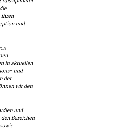
rdisziplinärer
die
 ihren
zeption und
gen
hnen
n in aktuellen
tions- und
n der
können wir den
tudien und
 den Bereichen
 sowie