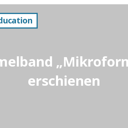
Education
elband „Mikrofor
erschienen