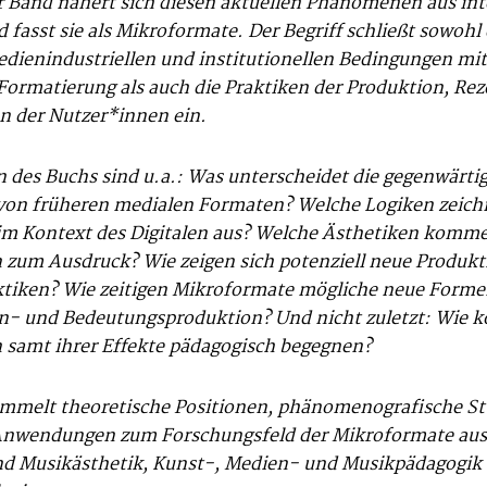
er Band nähert sich diesen aktuellen Phänomenen aus inte
 fasst sie als Mikroformate. Der Begriff schließt sowohl 
ienindustriellen und institutionellen Bedingungen mit
 Formatierung als auch die Praktiken der Produktion, Re
 der Nutzer*innen ein.
n des Buchs sind u.a.: Was unterscheidet die gegenwärti
von früheren medialen Formaten? Welche Logiken zeic
m Kontext des Digitalen aus? Welche Ästhetiken komme
zum Ausdruck? Wie zeigen sich potenziell neue Produk
tiken? Wie zeitigen Mikroformate mögliche neue Forme
nn- und Bedeutungsproduktion? Und nicht zuletzt: Wie 
samt ihrer Effekte pädagogisch begegnen?
mmelt theoretische Positionen, phänomenografische S
Anwendungen zum Forschungsfeld der Mikroformate aus
d Musikästhetik, Kunst-, Medien- und Musikpädagogik