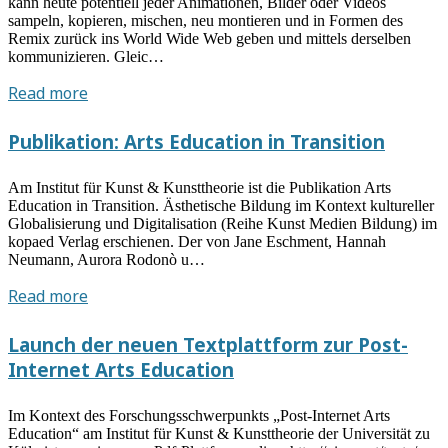
kann heute potentiell jeder Animationen, Bilder oder Videos
Klein
sampeln, kopieren, mischen, neu montieren und in Formen des
“Post-
Remix zurück ins World Wide Web geben und mittels derselben
kommunizieren. Gleic…
Internet”
Vortrag
Read more
von
Manuel
Publikation: Arts Education in Transition
Zahn
am
Am Institut für Kunst & Kunsttheorie ist die Publikation Arts
20.01.2021:
Education in Transition. Ästhetische Bildung im Kontext kultureller
Remix
Globalisierung und Digitalisation (Reihe Kunst Medien Bildung) im
kopaed Verlag erschienen. Der von Jane Eschment, Hannah
Art(s)
Neumann, Aurora Rodonò u…
Education
Publikation:
Read more
Arts
Education
Launch der neuen Textplattform zur Post-
in
Internet Arts Education
Transition
Im Kontext des Forschungsschwerpunkts „Post-Internet Arts
Education“ am Institut für Kunst & Kunsttheorie der Universität zu