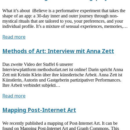
Ahlborn:
Ästhetik
What it’s about iBelieve is a performative experiment that takes the
–
shape of an app: a 30-day inner and outer journey through non-
Subjekt
mystical rituals that are tailored to you, your preferences, and your
individual profile. It’s a mixture of sensual experiences, memories,…
–
Bildung.
iBelieve
Read more
Die
–
(Un-)Berechenbarkeit
Ein
Methods of Art: Interview mit Anna Zett
der
digitales
Künste
Forschungsprojekt
Das zweite Video der Staffel 6 unserer
Interviewplattform methodsofart.net ist online! Darin spricht Anna
Zett mit Kristin Klein über ihre künstlerische Arbeit. Anna Zett ist
Künstlerin, Autorin und Gastgeberin partizipativer Performances.
Ihre Arbeit verbindet subjekti…
Methods
Read more
of
Art:
Mapping Post-Internet Art
Interview
mit
We recently published a mapping of Post-Internet Art. It can be
Anna
found on Mapping Post-Internet Art and Graph Commons. This