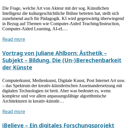
Die Frage, welche Art von Akteur mit der sog. Künstlichen
Intelligenz die kulturgeschichtliche Bühne betreten hat, stellt sich
zunehmend auch für Pädagogik. KI wird gegenwärtig überwiegend
in Bezug auf Themen wie Computer-Aided Teaching/Instruction,
Computer-Aided Learning, AI-eL…
Gastvortrag
Read more
Benjamin
Jörissen
Vortrag von Juliane Ahlborn: Ästhetik –
(Erlangen/Nürnberg):
Subjekt – Bildung. Die (Un-)Berechenbarkeit
„AI
der Künste
in
Education“.
Computerkunst, Medienkunst, Digitale Kunst, Post Internet Art usw.
Was
– das Spektrum der kreativ-künstlerischen Auseinandersetzung mit
geht
digitalen Technologien ist breit. Aber was bedeutet es, wenn
es
komplexe und vor allem anpassungsfähige algorithmische
Architekturen in kreativ-künstle…
Kunstpädagogik
und
Vortrag
Read more
Kulturelle
von
Bildung
Juliane
iBelieve – Ein digitales Forschungsprojekt
an?