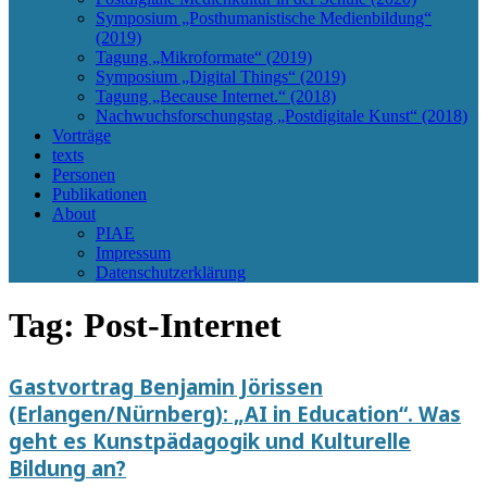
Symposium „Posthumanistische Medienbildung“
(2019)
Tagung „Mikroformate“ (2019)
Symposium „Digital Things“ (2019)
Tagung „Because Internet.“ (2018)
Nachwuchsforschungstag „Postdigitale Kunst“ (2018)
Vorträge
texts
Personen
Publikationen
About
PIAE
Impressum
Datenschutzerklärung
Tag:
Post-Internet
Gastvortrag Benjamin Jörissen
(Erlangen/Nürnberg): „AI in Education“. Was
geht es Kunstpädagogik und Kulturelle
Bildung an?