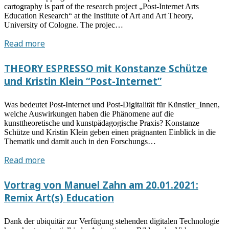
Zett
cartography is part of the research project „Post-Internet Arts
Education Research“ at the Institute of Art and Art Theory,
University of Cologne. The projec…
Mapping
Read more
Post-
Internet
THEORY ESPRESSO mit Konstanze Schütze
Art
und Kristin Klein “Post-Internet”
Was bedeutet Post-Internet und Post-Digitalität für Künstler_Innen,
welche Auswirkungen haben die Phänomene auf die
kunsttheoretische und kunstpädagogische Praxis? Konstanze
Schütze und Kristin Klein geben einen prägnanten Einblick in die
Thematik und damit auch in den Forschungs…
THEORY
Read more
ESPRESSO
mit
Vortrag von Manuel Zahn am 20.01.2021:
Konstanze
Remix Art(s) Education
Schütze
und
Dank der ubiquitär zur Verfügung stehenden digitalen Technologie
Kristin