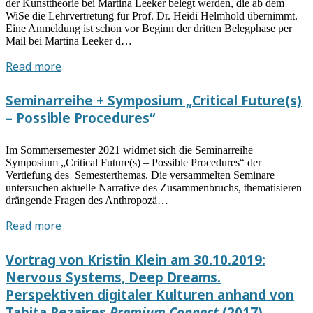
der Kunsttheorie bei Martina Leeker belegt werden, die ab dem
WiSe die Lehrvertretung für Prof. Dr. Heidi Helmhold übernimmt.
Eine Anmeldung ist schon vor Beginn der dritten Belegphase per
Mail bei Martina Leeker d…
Freie
Read more
Seminarplätze
–
Seminarreihe + Symposium „Critical Future(s)
Lehrvertretung
– Possible Procedures“
Ästhetische
Theorie
Im Sommersemester 2021 widmet sich die Seminarreihe +
und
Symposium „Critical Future(s) – Possible Procedures“ der
Praxis
Vertiefung des Semesterthemas. Die versammelten Seminare
untersuchen aktuelle Narrative des Zusammenbruchs, thematisieren
drängende Fragen des Anthropozä…
Seminarreihe
Read more
+
Symposium
Vortrag von Kristin Klein am 30.10.2019:
„Critical
Nervous Systems, Deep Dreams.
Future(s)
Perspektiven digitaler Kulturen anhand von
–
Tabita Rezaires
Premium Connect
(2017)