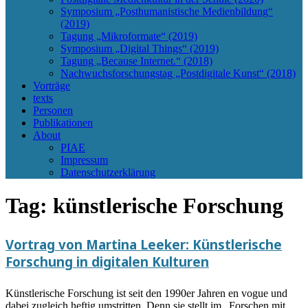
Symposium „Posthumanistische Medienbildung“
(2019)
Tagung „Mikroformate“ (2019)
Symposium „Digital Things“ (2019)
Tagung „Because Internet.“ (2018)
Nachwuchsforschungstag „Postdigitale Kunst“ (2018)
Vorträge
texts
Personen
Publikationen
About
PIAE
Impressum
Datenschutzerklärung
Tag:
künstlerische Forschung
Vortrag von Martina Leeker: Künstlerische
Forschung in digitalen Kulturen
Künstlerische Forschung ist seit den 1990er Jahren en vogue und
dabei zugleich heftig umstritten. Denn sie stellt im „Forschen mit