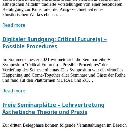
ästhetischen Mitteln“ tradierte Vorstellungen von einer besonderen
Befähigung zur Kunst oder der Ausgezeichnetheit eines
künstlerischen Werkes ebenso…
Vortrag
Read more
von
Martina
Digitaler Rundgang: Critical Future(s) –
Leeker:
Possible Procedures
Künstlerische
Forschung
Im Sommersemester 2021 widmete sich die Seminarreihe +
in
Symposium “Critical Future(s) – Possible Procedures” der
digitalen
Vertiefung des Semesterthemas. Das Symposium war ein virtuelles
Kulturen
Happening und Come-Together aller Seminare und Gäste der Reihe
und fand auf den Plattformen MURAL und ZO…
Digitaler
Read more
Rundgang:
Critical
Freie Seminarplätze – Lehrvertretung
Future(s)
Ästhetische Theorie und Praxis
–
Possible
Zur dritten Belegphase können folgende Veranstaltungen im Bereich
Procedures