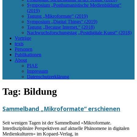
Symposium „Posthumanistische Medienbildung“
(2019)
Tagung „Mikroformate“ (2019)
Symposium „Digital Things“ (2019)
Tagung „Because Internet.“ (2018)
Nachwuchsforschungstag „Postdigitale Kunst“ (2018)
Vorträge
texts
Personen
Publikationen
About
PIAE
Impressum
Datenschutzerklärung
Tag:
Bildung
Sammelband „Mikroformate“ erschienen
Seit wenigen Tagen ist der Sammelband »Mikroformate.
Interdisziplinäre Perspektiven auf aktuelle Phänomene in digitalen
Medienkulturen« im Kopaed-Verlag, in