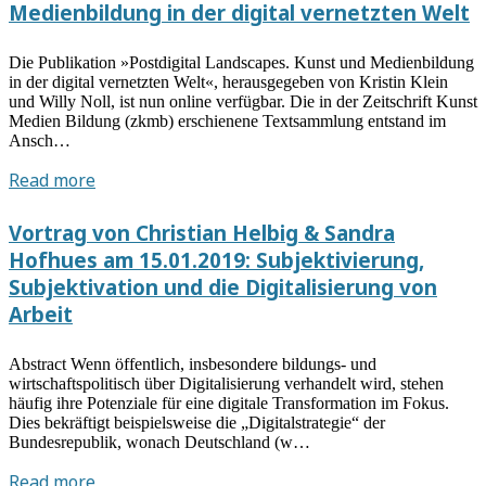
Medienbildung in der digital vernetzten Welt
Von
YouTube-
Die Publikation »Postdigital Landscapes. Kunst und Medienbildung
Playlists
in der digital vernetzten Welt«, herausgegeben von Kristin Klein
zu
und Willy Noll, ist nun online verfügbar. Die in der Zeitschrift Kunst
Insta-
Medien Bildung (zkmb) erschienene Textsammlung entstand im
Stories
Ansch…
–
Neue
Read more
Warum
Sammlung
feministische
der
Vortrag von Christian Helbig & Sandra
Bildung
Onlinezeitschrift
Hofhues am 15.01.2019: Subjektivierung,
heute
Kunst
auf
Subjektivation und die Digitalisierung von
Medien
Social
Arbeit
Bildung:
Media
Kristin
stattfindet
Abstract Wenn öffentlich, insbesondere bildungs- und
Klein
und
wirtschaftspolitisch über Digitalisierung verhandelt wird, stehen
/
wie
häufig ihre Potenziale für eine digitale Transformation im Fokus.
Willy
Dies bekräftigt beispielsweise die „Digitalstrategie“ der
wir
Noll
Bundesrepublik, wonach Deutschland (w…
sie
(Hrsg.):
selbst
Vortrag
Read more