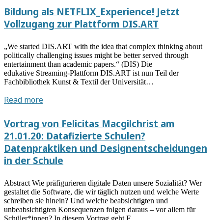
Instagram-
Bildung als NETFLIX_Experience! Jetzt
Filme
Vollzugang zur Plattform DIS.ART
über
glückselige
„We started DIS.ART with the idea that complex thinking about
virtuelle
politically challenging issues might be better served through
Existenzen
entertainment than academic papers.“ (DIS) Die
aus
edukative Streaming-Plattform DIS.ART ist nun Teil der
Fachbibliothek Kunst & Textil der Universität…
dem
Seminar
Bildung
Read more
„Be-
als
in!
NETFLIX_Experience!
Vortrag von Felicitas Macgilchrist am
und
Jetzt
21.01.20: Datafizierte Schulen?
Be-
Vollzugang
Datenpraktiken und Designentscheidungen
happy!.
zur
in der Schule
Speculation-
Plattform
Lab
DIS.ART
zur
Abstract Wie präfigurieren digitale Daten unsere Sozialität? Wer
Faszinationsgeschichte
gestaltet die Software, die wir täglich nutzen und welche Werte
schreiben sie hinein? Und welche beabsichtigten und
digitaler
unbeabsichtigten Konsequenzen folgen daraus – vor allem für
Kulturen“
Schüler*innen? In diesem Vortrag geht F…