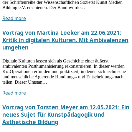
der Schriftenreihe der Wissenschaftlichen Sozietät Kunst Medien
Bildung e.V. erschienen. Der Band wurde…
Sammelband
Read more
„Mikroformate“
erschienen
Vortrag von Martina Leeker am 22.06.2021:
Kritik in digitalen Kulturen. Mit Ambivalenzen
umgehen
Digitale Kulturen lassen sich als Geschichte einer äußerst
ambivalenten Posthumanisierung rekonstruieren. In dieser werden
Ko-Operationen erfunden und praktiziert, in denen sich technische
und menschliche Agierende Handlungs- und Entscheidungsmacht
teilen. Dieser Umstan…
Vortrag
Read more
von
Martina
Vortrag von Torsten Meyer am 12.05.2021: Ein
Leeker
neues Sujet für Kunstpädagogik und
am
Ästhetische Bildung
22.06.2021:
Kritik