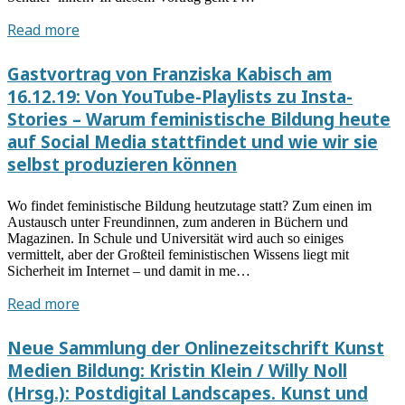
Vortrag
Read more
von
Felicitas
Gastvortrag von Franziska Kabisch am
Macgilchrist
16.12.19: Von YouTube-Playlists zu Insta-
am
Stories – Warum feministische Bildung heute
21.01.20:
auf Social Media stattfindet und wie wir sie
Datafizierte
selbst produzieren können
Schulen?
Datenpraktiken
Wo findet feministische Bildung heutzutage statt? Zum einen im
und
Austausch unter Freundinnen, zum anderen in Büchern und
Designentscheidungen
Magazinen. In Schule und Universität wird auch so einiges
in
vermittelt, aber der Großteil feministischen Wissens liegt mit
der
Sicherheit im Internet – und damit in me…
Schule
Gastvortrag
Read more
von
Franziska
Neue Sammlung der Onlinezeitschrift Kunst
Kabisch
Medien Bildung: Kristin Klein / Willy Noll
am
(Hrsg.): Postdigital Landscapes. Kunst und
16.12.19: