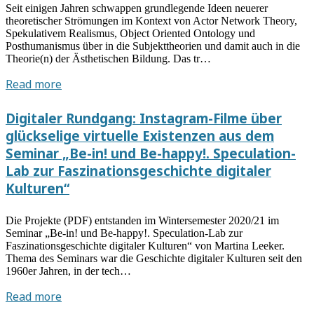
Seit einigen Jahren schwappen grundlegende Ideen neuerer
in
theoretischer Strömungen im Kontext von Actor Network Theory,
digitalen
Spekulativem Realismus, Object Oriented Ontology und
Kulturen.
Posthumanismus über in die Subjekttheorien und damit auch in die
Theorie(n) der Ästhetischen Bildung. Das tr…
Mit
Ambivalenzen
Vortrag
Read more
umgehen
von
Torsten
Digitaler Rundgang: Instagram-Filme über
Meyer
glückselige virtuelle Existenzen aus dem
am
Seminar „Be-in! und Be-happy!. Speculation-
12.05.2021:
Lab zur Faszinationsgeschichte digitaler
Ein
Kulturen“
neues
Sujet
Die Projekte (PDF) entstanden im Wintersemester 2020/21 im
für
Seminar „Be-in! und Be-happy!. Speculation-Lab zur
Kunstpädagogik
Faszinationsgeschichte digitaler Kulturen“ von Martina Leeker.
und
Thema des Seminars war die Geschichte digitaler Kulturen seit den
Ästhetische
1960er Jahren, in der tech…
Bildung
Digitaler
Read more
Rundgang: